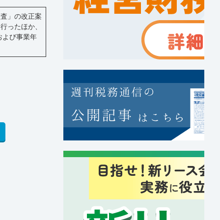
監査」の改正案
を行ったほか、
および事業年