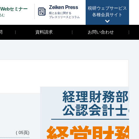
Zeiken Press
税研ウェブサービス
Webセミナー
税とお金に関する
各種会員サイト
込む
プレスリリースとコラム
問
資料請求
お問い合わせ
( 05頁)