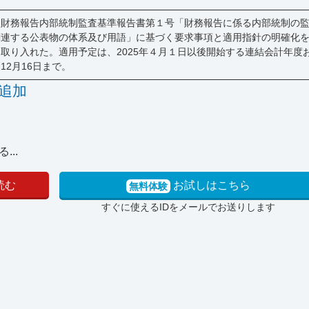
5日、財務報告内部統制監査基準報告書第１号「財務報告に係る内部統制の
関連する公表物の体系及び用語」に基づく要求事項と適用指針の明確化
取り入れた。適用予定は、2025年４月１日以後開始する連結会計年度
2月16日まで。
追加
..
読む
お試しはこちら
無料体験
すぐに使えるIDをメールでお送りします