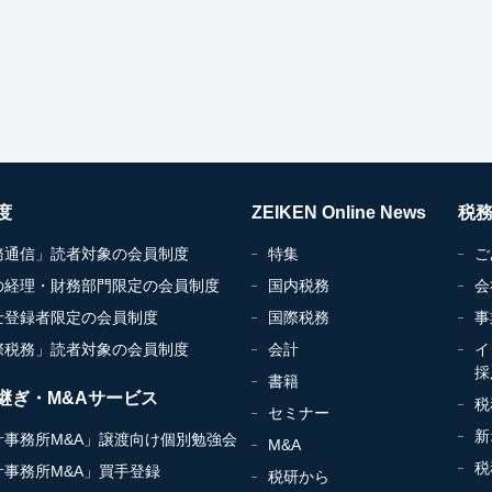
度
ZEIKEN Online News
税
務通信」読者対象の会員制度
特集
ご
の経理・財務部門限定の会員制度
国内税務
会
士登録者限定の会員制度
国際税務
事
際税務」読者対象の会員制度
会計
イ
採
書籍
継ぎ・M&Aサービス
税
セミナー
新
計事務所M&A」譲渡向け個別勉強会
M&A
税
計事務所M&A」買手登録
税研から