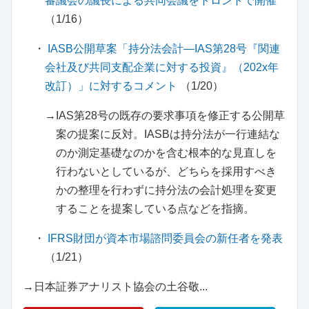
審議会の議長による共同会議をトロントで開催
（1/16）
・
IASB公開草案「持分法会計―IAS第28号『関連
会社及び共同支配企業に対する投資』（202x年
改訂）」に対するコメント
（1/20）
→IAS第28号の既存の要求事項を修正する公開草
案の提案に反対。IASBは持分法が一行連結な
のか測定基礎なのかを含む根本的な見直しを
行わないとしているが、どちらを採用すべき
かの整理を行わずに持分法の会計処理を変更
することを提案している点などを指摘。
・
IFRS財団が資本市場諮問委員会の新任者を発表
（1/21）
→日本証券アナリスト協会の土谷敬...