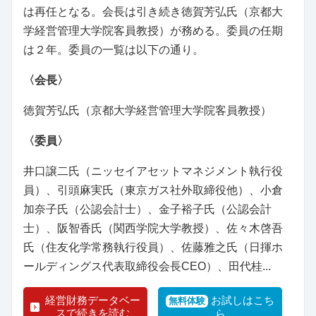
は再任となる。会長は引き続き徳賀芳弘氏（京都大
学経営管理大学院客員教授）が務める。委員の任期
は２年。委員の一覧は以下の通り。
〈会長〉
徳賀芳弘氏（京都大学経営管理大学院客員教授）
〈委員〉
井口譲二氏（ニッセイアセットマネジメント執行役
員）、引頭麻実氏（東京ガス社外取締役他）、小倉
加奈子氏（公認会計士）、金子裕子氏（公認会計
士）、阪智香氏（関西学院大学教授）、佐々木啓吾
氏（住友化学常務執行役員）、佐藤雅之氏（日揮ホ
ールディングス代表取締役会長CEO）、田代桂...
経営財務データベー
お試しはこち
無料体験
スで続きを読む
ら