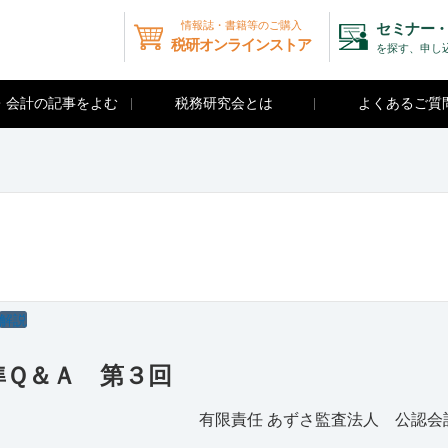
情報誌・書籍等のご購入
セミナー・
税研オンラインストア
を探す、申し
・会計の記事をよむ
税務研究会とは
よくあるご質
解説
準Ｑ＆Ａ 第３回
有限責任 あずさ監査法人 公認会