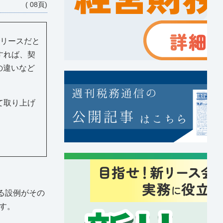
( 08頁)
リースだと
すれば、契
の違いなど
て取り上げ
する設例がその
す。