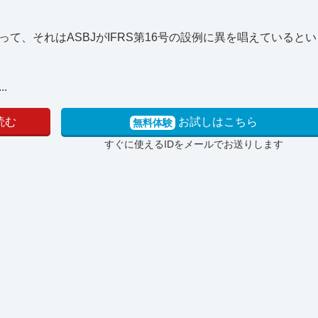
言って、それはASBJがIFRS第16号の設例に異を唱えていると
.
読む
お試しはこちら
無料体験
すぐに使えるIDをメールでお送りします