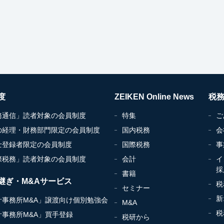
度
ZEIKEN Online News
税
務通信」読者対象の会員制度
特集
ご
の経理・財務部門限定の会員制度
国内税務
会
士登録者限定の会員制度
国際税務
事
際税務」読者対象の会員制度
会計
イ
採
書籍
継ぎ・M&Aサービス
税
セミナー
新
計事務所M&A」譲渡向け個別勉強会
M&A
税
計事務所M&A」買手登録
税研から