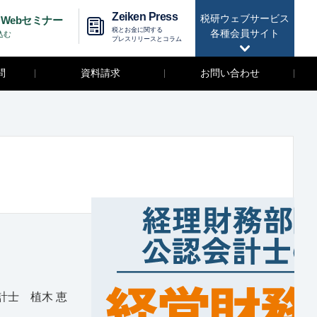
Zeiken Press
税研ウェブサービス
Webセミナー
税とお金に関する
各種会員サイト
込む
プレスリリースとコラム
問
資料請求
お問い合わせ
計士 植木 恵