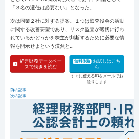
「３名の選任は必要ない」となった。
次は同業２社に対する提案。１つは監査役会の活動
に関する改善要望であり、リスク監査が適切に行わ
れているかどうかを株主が判断するために必要な情
報を開示せよという漠然と...
経営財務データベー
お試しはこち
無料体験
スで続きを読む
ら
すぐに使えるIDをメールでお
送りします
前の記事
次の記事