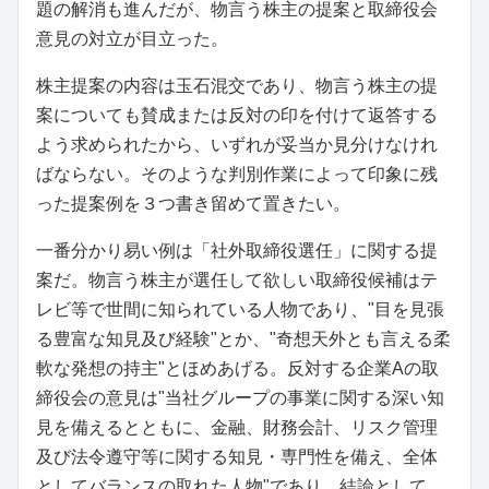
題の解消も進んだが、物言う株主の提案と取締役会
意見の対立が目立った。
株主提案の内容は玉石混交であり、物言う株主の提
案についても賛成または反対の印を付けて返答する
よう求められたから、いずれが妥当か見分けなけれ
ばならない。そのような判別作業によって印象に残
った提案例を３つ書き留めて置きたい。
一番分かり易い例は「社外取締役選任」に関する提
案だ。物言う株主が選任して欲しい取締役候補はテ
レビ等で世間に知られている人物であり、"目を見張
る豊富な知見及び経験"とか、"奇想天外とも言える柔
軟な発想の持主"とほめあげる。反対する企業Aの取
締役会の意見は"当社グループの事業に関する深い知
見を備えるとともに、金融、財務会計、リスク管理
及び法令遵守等に関する知見・専門性を備え、全体
としてバランスの取れた人物"であり、結論として