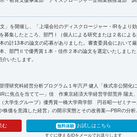
示・教育支援事業部 ディスクロージャー企画業務推進部 調
論文」を開催し、「上場会社のディスクロージャー・IRをより
を募集したところ、部門Ⅰ（個人による研究または２名による
本の計13本の論文の応募がありました。審査委員会において
２本、部門Ⅱで優秀賞１本・佳作２本の論文を選定いたしまし
紹介いたします。
管理研究科経営分析プログラム１年宍戸 健人「株式非公開化
Rに焦点を当てて―」佳 作東京経済大学経営学部荒井 陽太、
（大学生グループ）優秀賞一橋大学商学部 円谷昭一ゼミナー
や株価を意識した経営』の開示実態とその改善案―PBRの分析..
読む
お試しはこちら
無料体験
すぐに使えるIDをメールでお送りします