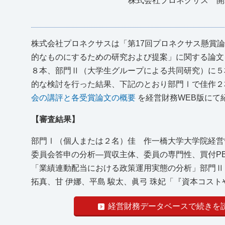
株式会社プロネクサス 開
株式会社プロネクサスは「第17回プロネクサス懸賞
的なものにするための研究および提案」に関する論文
８本、部門Ⅱ（大学生グループによる共同研究）に５
的な検討を行った結果、下記のとおり部門Ⅰで佳作
会の講評と各受賞論文の概要
を経営財務WEB版にて
【審査結果】
部門Ⅰ（個人または２名）佳 作一橋大学大学院経営
委員会答申の分析―買収主体、委員の専門性、買付PB
「業績連動配当における政策運用実態の分析」部門Ⅱ
拓真、甘 伊娜、平島 駿太、眞弓 珠妃「『資本コスト
経営財務データベースで続きを