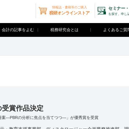
情報誌・書籍等のご購入
セミナー・
税研オンラインストア
を探す、申し
・会計の記事をよむ
税務研究会とは
よくあるご質
の受賞作品決定
案―PBRの分析に焦点を当てつつ―」が優秀賞を受賞