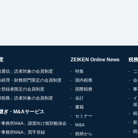
度
ZEIKEN Online News
税
務通信」読者対象の会員制度
特集
ご
の経理・財務部門限定の会員制度
国内税務
会
士登録者限定の会員制度
国際税務
事
際税務」読者対象の会員制度
会計
イ
採
書籍
継ぎ・M&Aサービス
税
セミナー
新
計事務所M&A」譲渡向け個別勉強会
M&A
税
計事務所M&A」買手登録
税研から