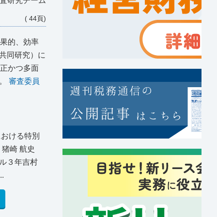
査研究チーム
( 44頁)
効果的、効率
共同研究）に
厳正かつ多面
た。
審査委員
における特別
猪崎 航史
ル３年吉村
.