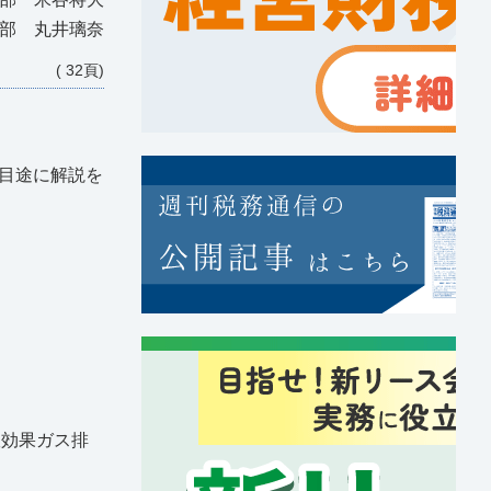
ス部 丸井璃奈
( 32頁)
目途に解説を
室効果ガス排