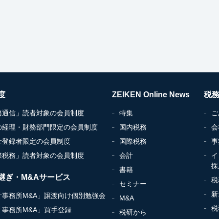
度
ZEIKEN Online News
税
務通信」読者対象の会員制度
特集
ご
の経理・財務部門限定の会員制度
国内税務
会
士登録者限定の会員制度
国際税務
事
際税務」読者対象の会員制度
会計
イ
採
書籍
継ぎ・M&Aサービス
税
セミナー
新
計事務所M&A」譲渡向け個別勉強会
M&A
税
計事務所M&A」買手登録
税研から