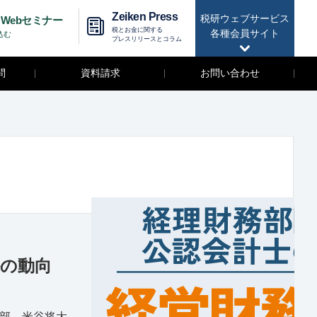
Zeiken Press
税研ウェブサービス
Webセミナー
税とお金に関する
各種会員サイト
込む
プレスリリースとコラム
問
資料請求
お問い合わせ
外の動向
ス部 米谷将大