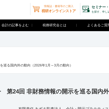
情報誌・書籍等のご購入
セミナー・
税研オンラインストア
を探す、申し
・会計の記事をよむ
税務研究会とは
よくあるご質
を巡る国内外の動向（2026年1月～3月の動向）
 第24回 非財務情報の開示を巡る国内
有限責任 あずさ監査法人 会計・開示プラクティ