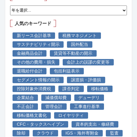
人気のキーワード
新リース会計基準
税務マネジメント
サステナビリティ開示
国外配当
金融商品会計
賃貸等不動産の開示
その他の費用・損失
会計上の誤謬の変更等
退職給付会計
包括利益表示
セグメント情報の開示
譲渡損・評価損
控除対象外消費税
課否判定
移転価格
企業結合
減価償却費
デューデリ
不正会計
管理会計
工事進行基準
移転価格文書化
ロイヤリティ
CFC・タックスヘイブン
資本的支出・修繕費
除却
クラウド
IGS・海外寄附金
監査