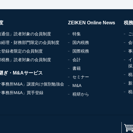
度
ZEIKEN Online News
税
務通信」読者対象の会員制度
特集
ご
の経理・財務部門限定の会員制度
国内税務
会
士登録者限定の会員制度
国際税務
事
際税務」読者対象の会員制度
会計
イ
採
書籍
継ぎ・M&Aサービス
税
セミナー
新
計事務所M&A」譲渡向け個別勉強会
M&A
税
計事務所M&A」買手登録
税研から