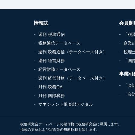
情報誌
会員制
週刊 税務通信
「税
税務通信データベース
企業
週刊 税務通信（データベース付き）
税理
週刊 経営財務
「国
経営財務データベース
事業引
週刊 経営財務（データベース付き）
「会
月刊 税務QA
「会
月刊 国際税務
マネジメント俱楽部デジタル
税務研究会ホームページの著作権は税務研究会に帰属します。
掲載の文章および写真等の無断転載を禁じます。