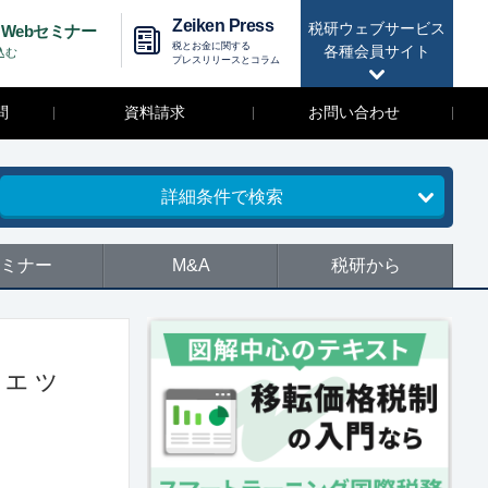
Zeiken Press
税研ウェブサービス
Webセミナー
税とお金に関する
各種会員サイト
込む
プレスリリースとコラム
問
資料請求
お問い合わせ
詳細条件で検索
ミナー
M&A
税研から
チェッ