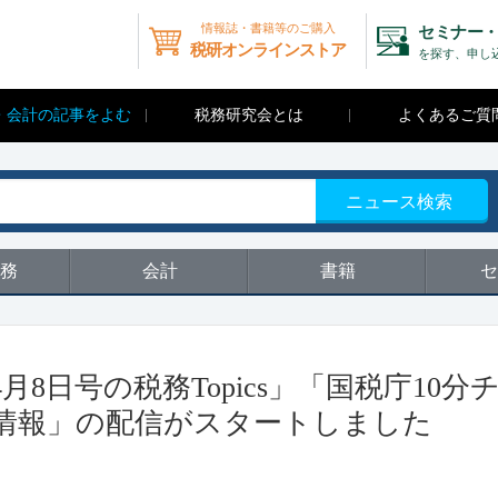
情報誌・書籍等のご購入
セミナー・
税研オンラインストア
を探す、申し
・会計の記事をよむ
税務研究会とは
よくあるご質
ニュース検索
務
会計
書籍
セ
8日号の税務Topics」「国税庁10分
の新着情報」の配信がスタートしました