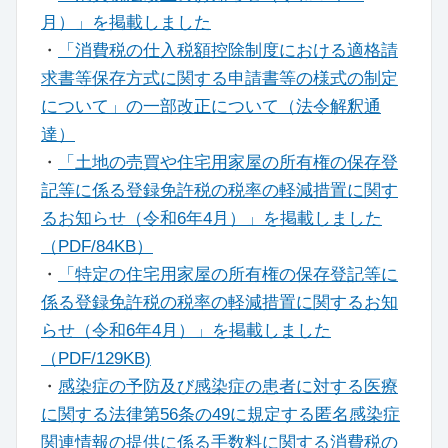
月）」を掲載しました
・
「消費税の仕入税額控除制度における適格請
求書等保存方式に関する申請書等の様式の制定
について」の一部改正について（法令解釈通
達）
・
「土地の売買や住宅用家屋の所有権の保存登
記等に係る登録免許税の税率の軽減措置に関す
るお知らせ（令和6年4月）」を掲載しました
（PDF/84KB）
・
「特定の住宅用家屋の所有権の保存登記等に
係る登録免許税の税率の軽減措置に関するお知
らせ（令和6年4月）」を掲載しました
（PDF/129KB)
・
感染症の予防及び感染症の患者に対する医療
に関する法律第56条の49に規定する匿名感染症
関連情報の提供に係る手数料に関する消費税の