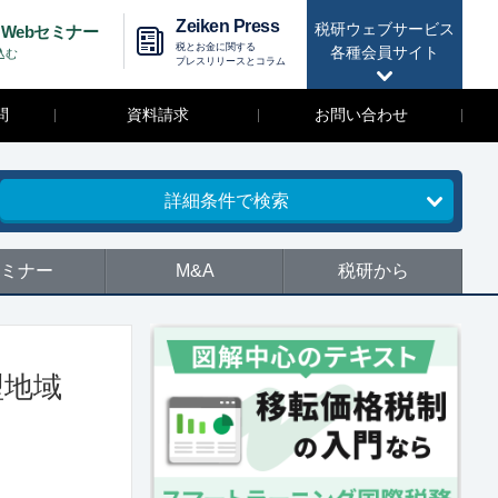
Zeiken Press
税研ウェブサービス
Webセミナー
税とお金に関する
各種会員サイト
込む
プレスリリースとコラム
問
資料請求
お問い合わせ
詳細条件で検索
ミナー
M&A
税研から
型地域