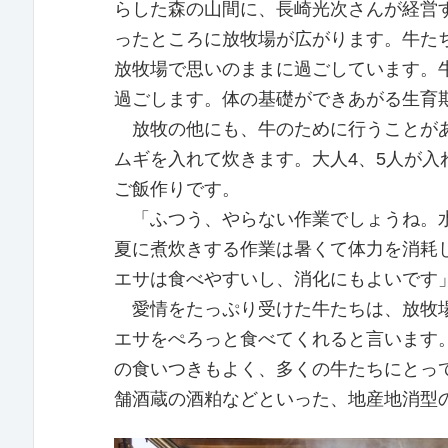
らした森の山間に、長崎光次さんが経営
ったところに放牧場が広がります。牛た
放牧場で思いのままに過ごしています。
過ごします。体の基礎ができあがる生育
放牧の他にも、牛のために行うことがあ
ムギを入れて炊きます。大人4、5人が
ご飯作りです。
「ふつう、やらない作業でしょうね。水
夏に煮炊きする作業は暑くて体力を消耗
エサは食べやすいし、消化にもよいです
愛情をたっぷり受けた牛たちは、放牧場
エサをぺろっと食べてくれると言います。
の食いつきもよく、多くの牛たちにとって
舗酒蔵の酒粕などといった、地産地消型