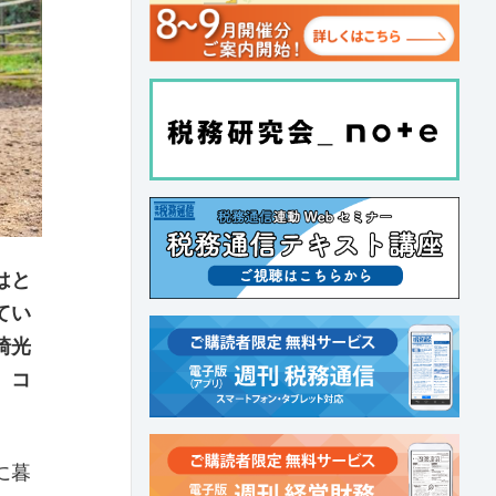
はと
てい
崎光
、コ
に暮