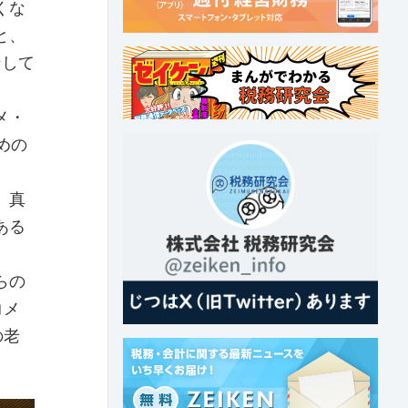
くな
と、
ンして
メ・
めの
、真
ある
らの
コメ
の老