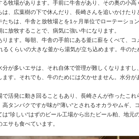
する牧場があります。手前に牛舎があり、その奥の小高
ちは、広葉樹の下で休んだり、長崎さんを追いかけたり
牛たちは、牛舎と放牧場とを1ヶ月単位でローテーショ
期に放牧することで、病気に強い牛になります。
ります。毎朝、牛舎の手前にある釜に薪をくべて、コ
入れるくらいの大きな釜から湯気が立ち込めます。牛のた
分が多いエサは、それ自体で管理が難しくなりますし
します。それでも、牛のためには欠かせません。水分が
」
で活発に動き回ることもあり、長崎さんが作ったこれ
高タンパクですが味が"薄い"とされるオカラやムギ、
は"珍しい"はずのビール工場から出たビール粕、地元
のエサも食べています。