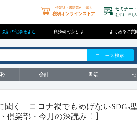
情報誌・書籍等のご購入
セミナー・
税研オンラインストア
を探す、申し
・会計の記事をよむ
税務研究会とは
よくあるご質
ニュース検索
務
会計
書籍
セ
聞く コロナ禍でもめげないSDGs
ト倶楽部・今月の深読み！】