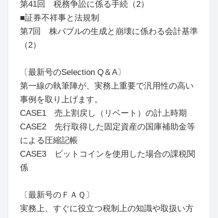
第41回 税務争訟に係る手続（2）
■証券不祥事と法規制
第7回 株バブルの生成と崩壊に係わる会計基準
（2）
〔最新号のSelection Q＆A〕
第一線の執筆陣が、実務上重要で汎用性の高い
事例を取り上げます。
CASE1 売上割戻し（リベート）の計上時期
CASE2 先行取得した固定資産の国庫補助金等
による圧縮記帳
CASE3 ビットコインを使用した場合の課税関
係
〔最新号のＦＡＱ〕
実務上、すぐに役立つ税制上の知識や取扱い方