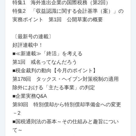
特集1 海外進出企業の国際税務（第2回）
特集2 「収益認識に関する会計基準（案）」の
実務ポイント 第1回 公開草案の概要
〔最新号の連載〕
好評連載中！
■≪新連載≫「終活」を考える
第1回 戒名ってなんだろう
■税金裁判の動向【今月のポイント】
第178回 タックス・ヘイブン対策税制の適用
除外における「主たる事業」の判定
■企業実務Q&A
第93回 特別償却から特別償却準備金への変更
－2
■国税通則法の基本～その仕組みと趣旨につい
て～