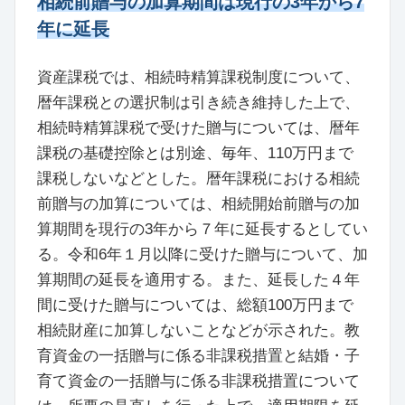
相続前贈与の加算期間は現行の3年から7
年に延長
資産課税では、相続時精算課税制度について、
暦年課税との選択制は引き続き維持した上で、
相続時精算課税で受けた贈与については、暦年
課税の基礎控除とは別途、毎年、110万円まで
課税しないなどとした。暦年課税における相続
前贈与の加算については、相続開始前贈与の加
算期間を現行の3年から７年に延⻑するとしてい
る。令和6年１⽉以降に受けた贈与について、加
算期間の延⻑を適⽤する。また、延⻑した４年
間に受けた贈与については、総額100万円まで
相続財産に加算しないことなどが示された。教
育資⾦の⼀括贈与に係る⾮課税措置と結婚・⼦
育て資⾦の⼀括贈与に係る⾮課税措置について