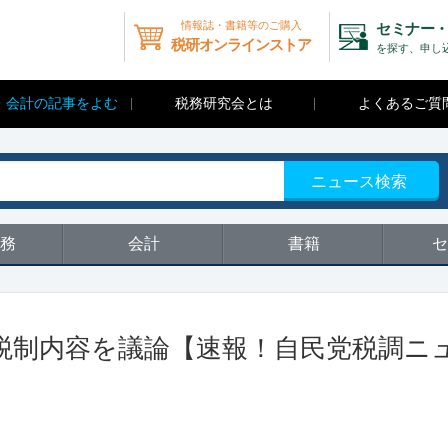
情報誌・書籍等のご購入
セミナー・
税研オンラインストア
を探す、申し
・会計の記事をよむ
税務研究会とは
よくあるご質
ニュース検索
務
会計
書籍
セ
税制内容を議論【速報！自民党税調ニ