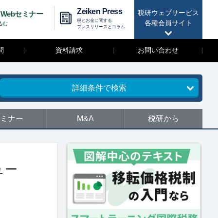
Zeiken Press
税研ウェブサービス
Webセミナー
税とお金に関する
各種会員サイト
込む
プレスリリースとコラム
問
資料請求
お問い合わせ
詳細条件で検索
ミナー
M&A
税研から
ュー