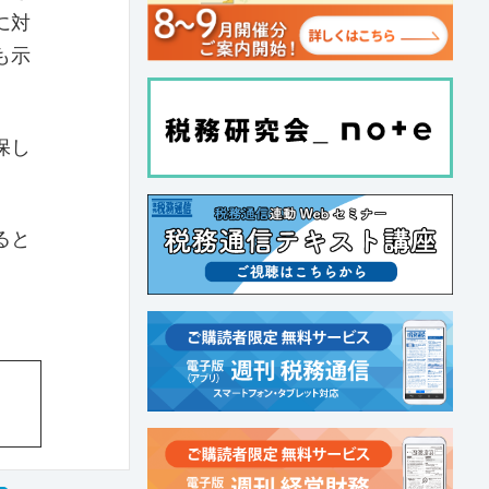
に対
も示
保し
ると