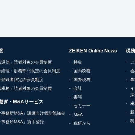
度
ZEIKEN Online News
税
務通信」読者対象の会員制度
特集
ご
の経理・財務部門限定の会員制度
国内税務
会
士登録者限定の会員制度
国際税務
事
際税務」読者対象の会員制度
会計
イ
採
書籍
継ぎ・M&Aサービス
税
セミナー
新
計事務所M&A」譲渡向け個別勉強会
M&A
税
計事務所M&A」買手登録
税研から