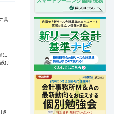
の具
。
額に
を設け
引き