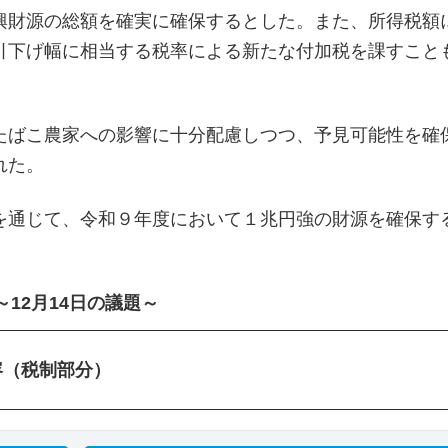
興財源の総額を確実に確保するとした。また、所得税額
引下げ幅に相当する税率による新たな付加税を課すこと
たばこ農家への影響に⼗分配慮しつつ、予⾒可能性を確
れた。
を通じて、令和９年度において１兆円強の財源を確保す
～12月14日の議題～
容（税制部分）