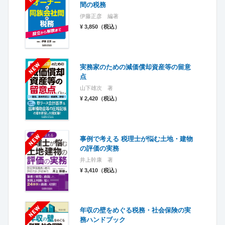
間の税務
伊藤正彦 編著
¥ 3,850（税込）
実務家のための減価償却資産等の留意
点
山下雄次 著
¥ 2,420（税込）
事例で考える 税理士が悩む土地・建物
の評価の実務
井上幹康 著
¥ 3,410（税込）
年収の壁をめぐる税務・社会保険の実
務ハンドブック