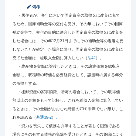
備考
居住者が、各年において固定資産の取得又は改良に充て
るため、国庫補助金等の交付を受け、その年においてその国庫
補助金等で、交付の目的に適合した固定資産の取得又は改良を
した場合には、その年12月31日までにその補助金等の返還を要
しないことが確定した場合に限り、固定資産の取得又は改良に
充てた金額は、総収入金額に算入しない（
法42
）。
農産物を実際に譲渡したときは、その譲渡価額を総収入
金額に、収穫時の時価を必要経費として、譲渡時の属する年分
の所得とする。
棚卸資産の家事消費、贈与の場合において、その取得価
額以上の金額をもって記帳し、これを総収入金額に算入してい
るときは、その金額がおおむね時価の70％未満でない限り、こ
れを認める（
基通39-2
）。
資力を喪失して債務を弁済することが著しく困難である
場合にその有する債務の免除を受けたときは、その免除により