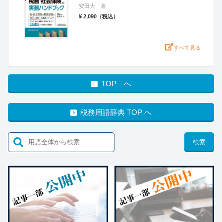
安田大 著
¥ 2,090（税込）
すべて見る
TOP へ
税務用語辞典 TOP へ
検索