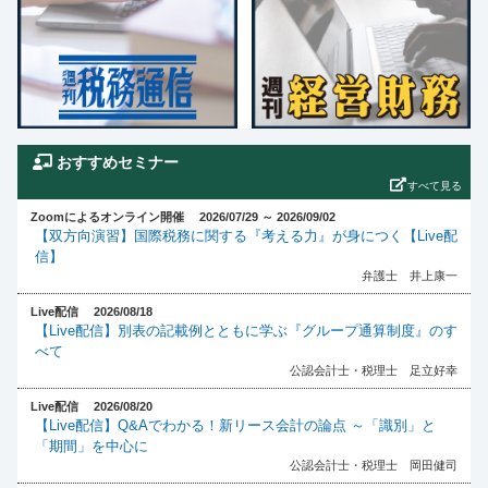
おすすめセミナー
すべて見る
Zoomによるオンライン開催 2026/07/29 ～ 2026/09/02
【双方向演習】国際税務に関する『考える力』が身につく【Live配
信】
弁護士 井上康一
Live配信 2026/08/18
【Live配信】別表の記載例とともに学ぶ『グループ通算制度』のす
べて
公認会計士・税理士 足立好幸
Live配信 2026/08/20
【Live配信】Q&Aでわかる！新リース会計の論点 ～「識別」と
「期間」を中心に
公認会計士・税理士 岡田健司