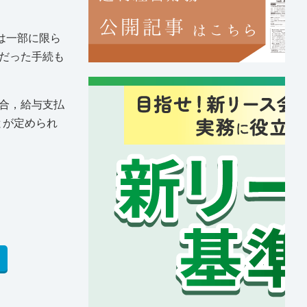
は一部に限ら
だった手続も
合，給与支払
とが定められ