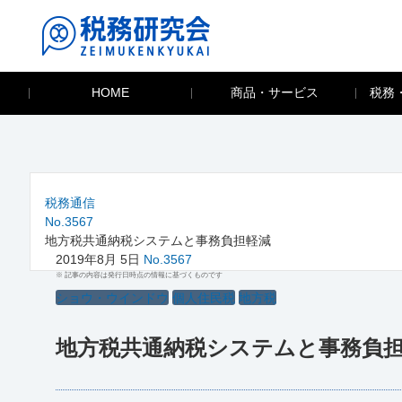
HOME
商品・サービス
税務
税務通信
No.3567
地方税共通納税システムと事務負担軽減
2019年8月 5日
No.3567
※ 記事の内容は発行日時点の情報に基づくものです
ショウ・ウインドウ
個人住民税
地方税
地方税共通納税システムと事務負