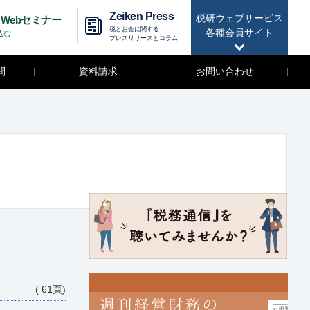
Zeiken Press
税研ウェブサービス
Webセミナー
税とお金に関する
各種会員サイト
込む
プレスリリースとコラム
問
資料請求
お問い合わせ
( 61頁)