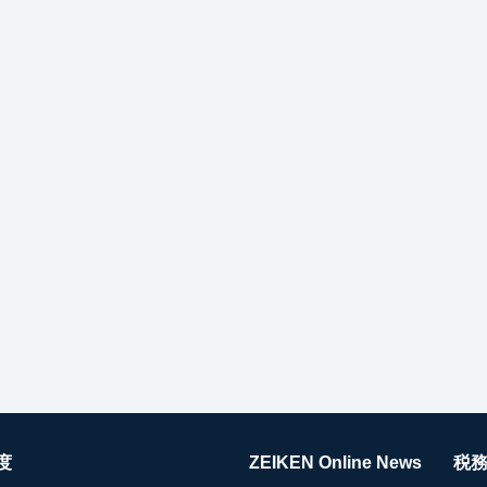
度
ZEIKEN Online News
税