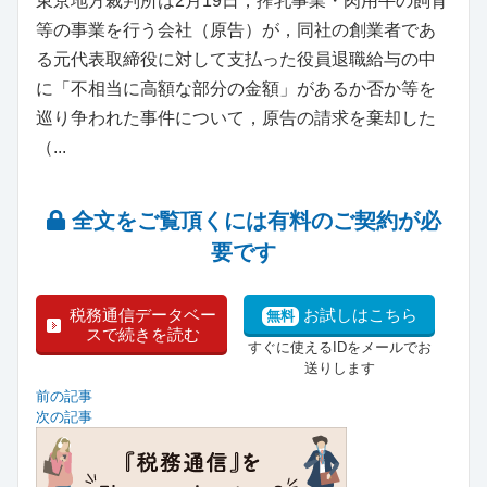
東京地方裁判所は2月19日，搾乳事業・肉用牛の飼育
等の事業を行う会社（原告）が，同社の創業者であ
る元代表取締役に対して支払った役員退職給与の中
に「不相当に高額な部分の金額」があるか否か等を
巡り争われた事件について，原告の請求を棄却した
（...
全文をご覧頂くには有料のご契約が必
要です
税務通信データベー
お試しはこちら
無料
スで続きを読む
すぐに使えるIDをメールでお
送りします
前の記事
次の記事