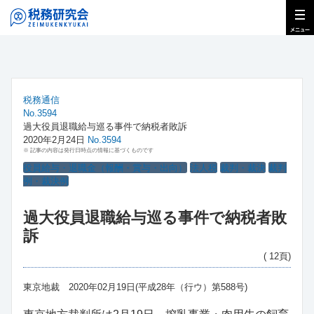
税務通信
No.3594
過大役員退職給与巡る事件で納税者敗訴
2020年2月24日
No.3594
※ 記事の内容は発行日時点の情報に基づくものです
役員給与・退職金（報酬・賞与・出向）
法人税
裁判・裁決
裁判
例・裁決例
過大役員退職給与巡る事件で納税者敗
訴
( 12頁)
東京地裁 2020年02月19日(平成28年（行ウ）第588号)