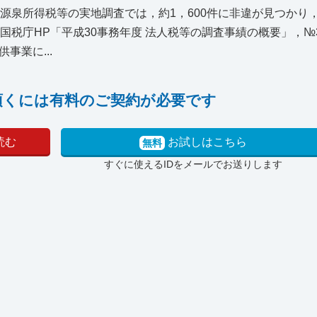
源泉所得税等の実地調査では，約1，600件に非違が見つかり
税庁HP「平成30事務年度 法人税等の調査事績の概要」，№35
事業に...
頂くには有料のご契約が必要です
読む
お試しはこちら
無料
すぐに使えるIDをメールでお送りします