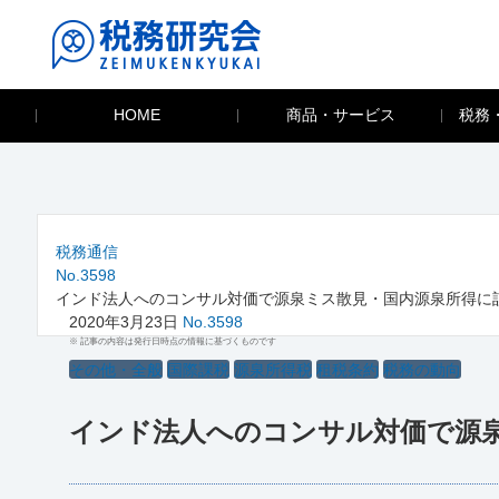
HOME
商品・サービス
税務
税務通信
No.3598
インド法人へのコンサル対価で源泉ミス散見・国内源泉所得に
2020年3月23日
No.3598
※ 記事の内容は発行日時点の情報に基づくものです
その他・全般
国際課税
源泉所得税
租税条約
税務の動向
インド法人へのコンサル対価で源