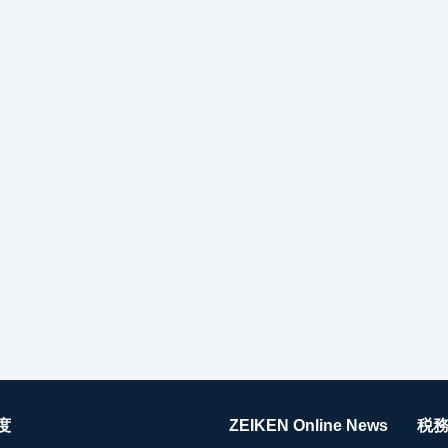
度
ZEIKEN Online News
税