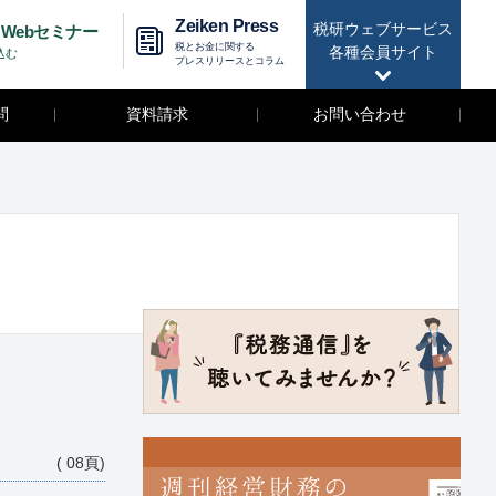
Zeiken Press
税研ウェブサービス
Webセミナー
税とお金に関する
各種会員サイト
込む
プレスリリースとコラム
問
資料請求
お問い合わせ
( 08頁)