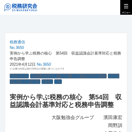
税務通信
No.3650
実例から学ぶ税務の核心 第54回 収益認識会計基準対応と税務
申告調整
2021年4月12日
No.3650
※ 記事の内容は発行日時点の情報に基づくものです
会計基準等
売上・売上原価・収益・費用（下記を除く）
実例か
ら学ぶ税務の核心
法人税
解説
実例から学ぶ税務の核心 第54回 収
益認識会計基準対応と税務申告調整
大阪勉強会グループ 濱田康宏
岡野訓