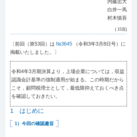
内藤忠大
白井一馬
村木慎吾
( 15頁)
〔前回（第53回）は
№3645
（令和3年3月8日号）に
掲載いたしました。〕
令和4年3月期決算より，上場企業については，収益
認識会計基準の強制適用が始まる。この時期だから
こそ，顧問税理士として，最低限抑えておくべき点
を確認しておきたい。
1 はじめに
1）今回の確認趣旨