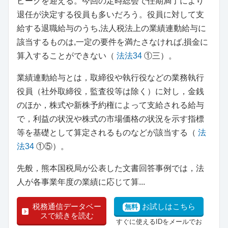
ピークを迎える。今回の定時総会で任期満了により
退任が決定する役員も多いだろう。役員に対して支
給する退職給与のうち,法人税法上の業績連動給与に
該当するものは,一定の要件を満たさなければ,損金に
算入することができない（
法法34
①三）。
業績連動給与とは，取締役や執行役などの業務執行
役員（社外取締役，監査役等は除く）に対し，金銭
のほか，株式や新株予約権によって支給される給与
で，利益の状況や株式の市場価格の状況を示す指標
等を基礎として算定されるものなどが該当する（
法
法34
①⑤）。
先般，熊本国税局が公表した文書回答事例では，法
人が各事業年度の業績に応じて算...
税務通信データベー
お試しはこちら
無料
スで続きを読む
すぐに使えるIDをメールでお