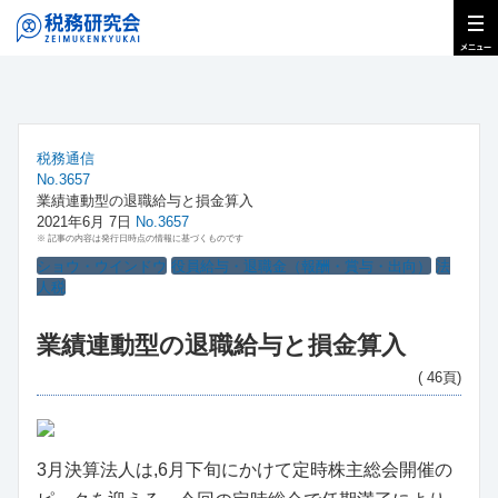
税務通信
No.3657
業績連動型の退職給与と損金算入
2021年6月 7日
No.3657
※ 記事の内容は発行日時点の情報に基づくものです
ショウ・ウインドウ
役員給与・退職金（報酬・賞与・出向）
法
人税
業績連動型の退職給与と損金算入
( 46頁)
3月決算法人は,6月下旬にかけて定時株主総会開催の