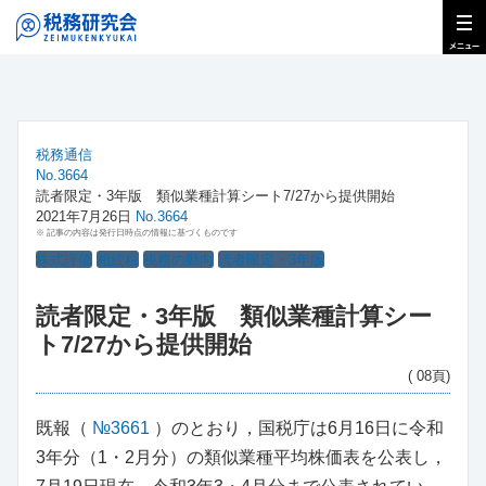
税務通信
No.3664
読者限定・3年版 類似業種計算シート7/27から提供開始
2021年7月26日
No.3664
※ 記事の内容は発行日時点の情報に基づくものです
株式評価
相続税
税務の動向
読者限定・3年版
読者限定・3年版 類似業種計算シー
ト7/27から提供開始
( 08頁)
既報（
№3661
）のとおり，国税庁は6月16日に令和
3年分（1・2月分）の類似業種平均株価表を公表し，