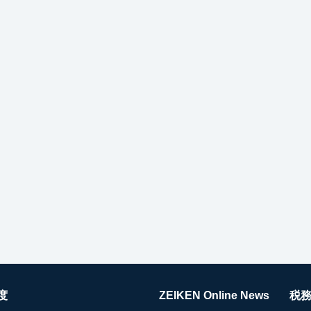
度
ZEIKEN Online News
税