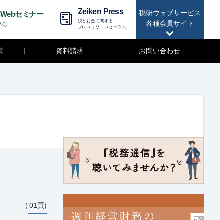
Zeiken Press
税研ウェブサービス
Webセミナー
税とお金に関する
各種会員サイト
込む
プレスリリースとコラム
問
資料請求
お問い合わせ
( 01頁)