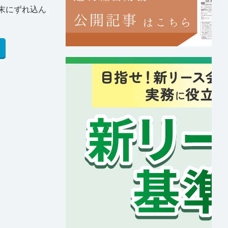
末にずれ込ん