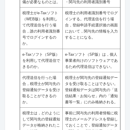
備が必要なものとは。
・関与先の利用者識別番号
税理士がe-Taxソフト
税理士の利用者識別番号でログ
（WEB版）を利用し
インする。代理送信を行う場
て代理送信を行う場
合，登録申請手続選択後の画面
合，誰の利用者識別番
において，関与先の情報を入力
号でログインするの
することになる。
か。
e-Taxソフト（SP版）
e-Taxソフト（SP版）は，個人
を利用して代理送信で
事業者向けのソフトウェアであ
きるのか。
るため代理送信はできない。
代理送信を行った場
税理士が関与先の登録通知デー
合，税理士が関与先の
タを受け取ることはできない。
登録通知データを受け
登録通知データは関与先の「送
取ることができるの
信結果・お知らせ」内の「通知
か。
書等一覧」にのみ格納される。
税理士は，どのように
事前に関与先の利用者情報に税
して関与先の登録通知
理士のメールアドレスを登録し
データが格納されたこ
ておくことで，登録通知データ