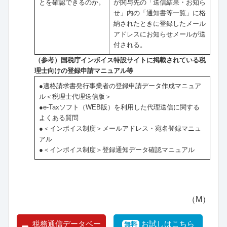
とを確認できるのか。
が関与先の「送信結果・お知ら
せ」内の「通知書等一覧」に格
納されたときに登録したメール
アドレスにお知らせメールが送
付される。
（参考）国税庁インボイス特設サイトに掲載されている税
理士向けの登録申請マニュアル等
●適格請求書発行事業者の登録申請データ作成マニュア
ル＜税理士代理送信版＞
●e-Taxソフト（WEB版）を利用した代理送信に関する
よくある質問
●＜インボイス制度＞メールアドレス・宛名登録マニュ
アル
●＜インボイス制度＞登録通知データ確認マニュアル
（M）
税務通信データベー
お試しはこちら
無料