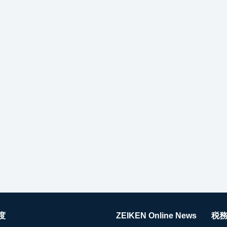
度
ZEIKEN Online News
税