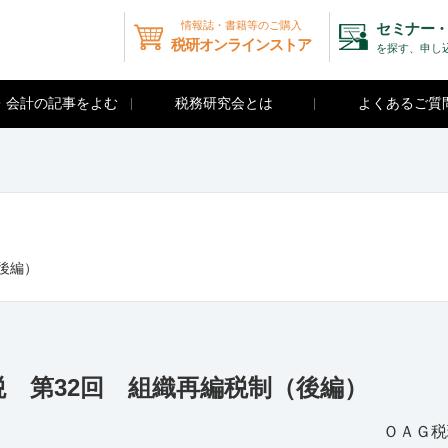
情報誌・書籍等のご購入
セミナー・
税研オンラインストア
を探す、申し
・会計の記事をよむ
税務研究会とは
よくあるご質
後編）
 第32回 組織再編税制（後編）
ＯＡＧ