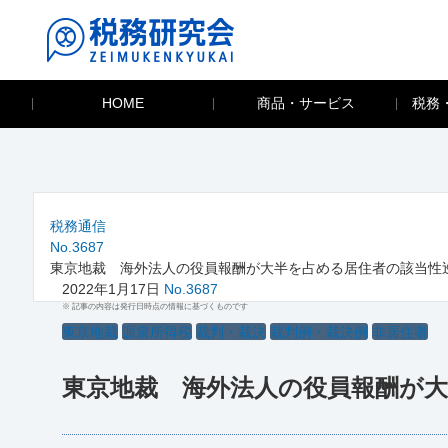
HOME
商品・サービス
税務
税務通信
No.3687
東京地裁 海外法人の役員報酬が大半を占める居住者の該当性
2022年1月17日
No.3687
※ 記事の内容は発行日時点の情報に基づくものです
東京地裁
源泉所得税
裁判・裁決
裁判例・裁決例
非居住者
東京地裁 海外法人の役員報酬が