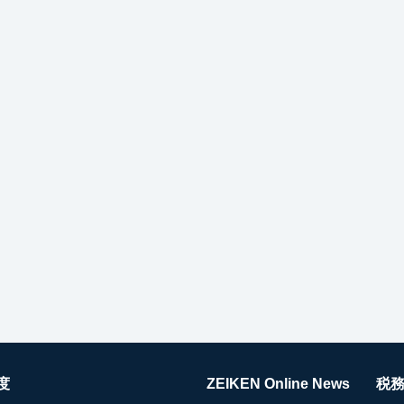
度
ZEIKEN Online News
税