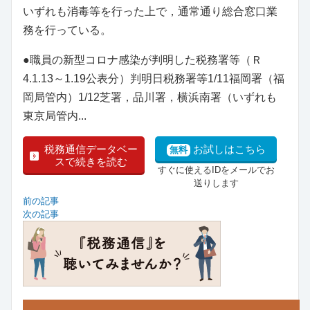
いずれも消毒等を行った上で，通常通り総合窓口業
務を行っている。
●職員の新型コロナ感染が判明した税務署等（Ｒ
4.1.13～1.19公表分）判明日税務署等1/11福岡署（福
岡局管内）1/12芝署，品川署，横浜南署（いずれも
東京局管内...
税務通信データベー
お試しはこちら
無料
スで続きを読む
すぐに使えるIDをメールでお
送りします
前の記事
次の記事