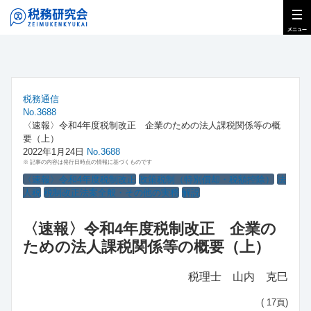
税務通信
No.3688
〈速報〉令和4年度税制改正 企業のための法人課税関係等の概
要（上）
2022年1月24日
No.3688
※ 記事の内容は発行日時点の情報に基づくものです
〈速報〉令和4年度税制改正
政策税制（特別償却・税額控除）
法
人税
税制改正法案全般・その他の実務
解説
〈速報〉令和4年度税制改正 企業の
ための法人課税関係等の概要（上）
税理士 山内 克巳
( 17頁)