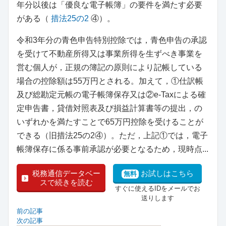
年分以後は「優良な電子帳簿」の要件を満たす必要
がある（
措法25の2
④）。
令和3年分の青色申告特別控除では，青色申告の承認
を受けて不動産所得又は事業所得を生ずべき事業を
営む個人が，正規の簿記の原則により記帳している
場合の控除額は55万円とされる。加えて，①仕訳帳
及び総勘定元帳の電子帳簿保存又は②e-Taxによる確
定申告書，貸借対照表及び損益計算書等の提出，の
いずれかを満たすことで65万円控除を受けることが
できる（旧措法25の2④）。ただ，上記①では，電子
帳簿保存に係る事前承認が必要となるため，現時点...
税務通信データベー
お試しはこちら
無料
スで続きを読む
すぐに使えるIDをメールでお
送りします
前の記事
次の記事