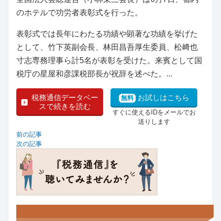
のホテルで功労者表彰式を行った。
表彰式では長年にわたる功績や顕著な功績を挙げた
として、竹下英副会長、林田昌吾厚生委員、松﨑也
寸志専務理事ら計5名が表彰を受けた。来賓として国
税庁の星屋和彦課税部長が祝辞を述べた。...
税務通信データベー
お試しはこちら
無料
スで続きを読む
すぐに使えるIDをメールでお
送りします
前の記事
次の記事