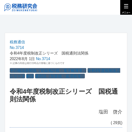
税務通信
No.3714
令和4年度税制改正シリーズ 国税通則法関係
2022年8月 1日
No.3714
※ 記事の内容は発行日時点の情報に基づくものです
その他法令関係（登録免許税・電子帳簿等）
令和4年度税制改正
シリーズ
解説
通則法（加算税・延滞税等）
令和4年度税制改正シリーズ 国税通
則法関係
塩田 啓介
( 29頁)