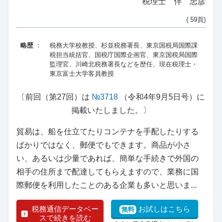
税理士 伴 忠彦
( 59頁)
略歴
：
税務大学校教授、杉並税務署長、東京国税局国際課
税担当統括官、国税庁国際企画官、東京国税局国際
監理官、川崎北税務署長などを歴任、現在税理士・
東京富士大学客員教授
〔前回（第27回）は
№3718
（令和4年9月5日号）に
掲載いたしました。〕
貿易は、船を仕立てたりコンテナを手配したりする
ばかりではなく、郵便でもできます。商品が小さ
い、あるいは少量であれば、簡単な手続きで外国の
相手の住所まで配達してもらえますので、業務に国
際郵便を利用したことのある企業も多いと思いま...
税務通信データベー
お試しはこちら
無料
スで続きを読む