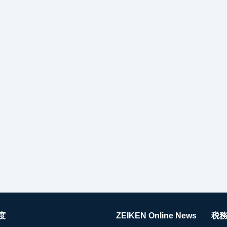
度
ZEIKEN Online News
税