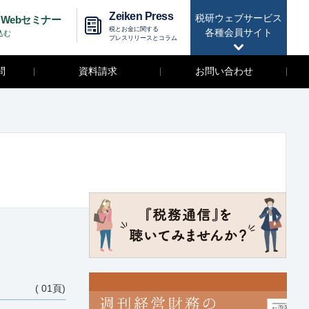
Zeiken Press
税研ウェブサービス
Webセミナー
税とお金に関する
各種会員サイト
込む
プレスリリースとコラム
問
資料請求
お問い合わせ
( 01頁)