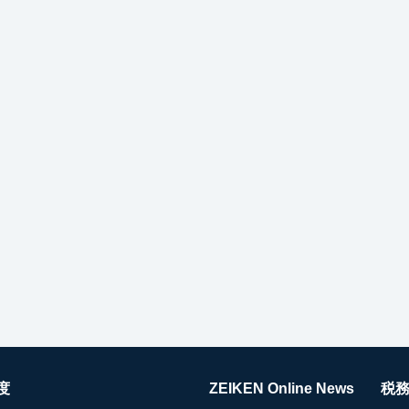
度
ZEIKEN Online News
税