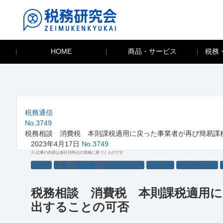
HOME
商品・サービス
税務
税務通信
No.3749
税務相談 消費税 本則課税適用に戻った事業者が再び簡易課
2023年4月17日
No.3749
※ 記事の内容は発行日時点の情報に基づくものです
消費税
申告・明細書・各種届出関係
税務相談
簡易課税制度
税務相談 消費税 本則課税適用
出することの可否