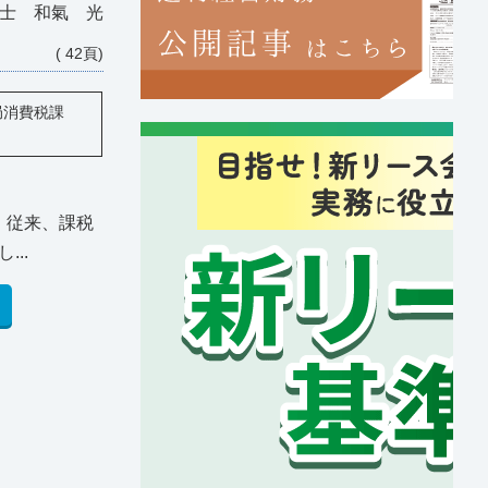
士 和氣 光
( 42頁)
局消費税課
、従来、課税
..