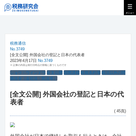
税務通信
No.3749
[全文公開] 外国会社の登記と日本の代表者
2023年4月17日
No.3749
※ 記事の内容は発行日時点の情報に基づくものです
ショウ・ウインドウ
全文公開
国際課税
租税条約等
税法以外の関
係法令（会社法・民法等）
[全文公開] 外国会社の登記と日本の代
表者
( 45頁)