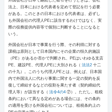
外国会社が日本で継続した取引を行うときは、会社
法上、日本における代表者を定めて登記を行う必要
がある。このときの日本における代表者は、必ずし
も外国会社の代理人PEに該当するわけではなく、実
際の役務提供内容等で個別に判断することになると
いう。
外国会社が日本で事業を行う際、その利得に対する
課税は原則として日本国内にその企業の恒久的施設
（PE）があるか否かで判断され、PEはいわゆる支店
PE、建設PE、代理人PEに大別される（
法法2
十二
の十九）。このうち代理人PEとは、例えば、日本国
内で外国法人に代わり事業に関する一定の契約を反
復して締結するなどの役割を果たす者（契約締結代
理人等）が該当する（
法令4の4
⑦）。ただし、租税
条約において異なる定めがある場合には、その条約
の適用を受ける外国会社については、租税条約上の