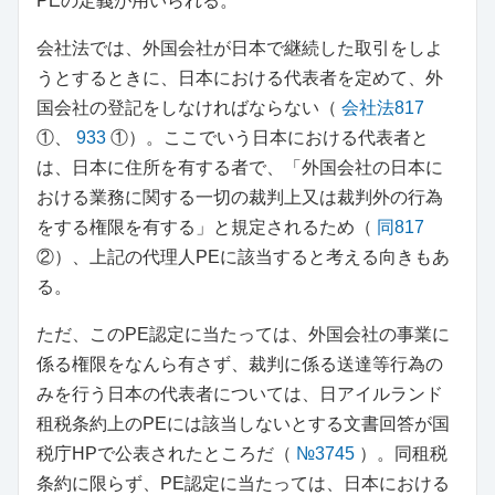
PEの定義が用いられる。
会社法では、外国会社が日本で継続した取引をしよ
うとするときに、日本における代表者を定めて、外
国会社の登記をしなければならない（
会社法817
①、
933
①）。ここでいう日本における代表者と
は、日本に住所を有する者で、「外国会社の日本に
おける業務に関する一切の裁判上又は裁判外の行為
をする権限を有する」と規定されるため（
同817
②）、上記の代理人PEに該当すると考える向きもあ
る。
ただ、このPE認定に当たっては、外国会社の事業に
係る権限をなんら有さず、裁判に係る送達等行為の
みを行う日本の代表者については、日アイルランド
租税条約上のPEには該当しないとする文書回答が国
税庁HPで公表されたところだ（
№3745
）。同租税
条約に限らず、PE認定に当たっては、日本における