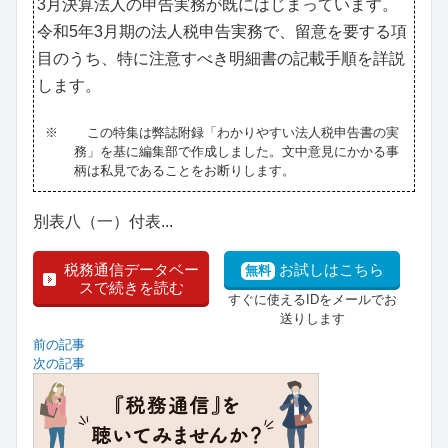
3月決算法人の申告実務が既にはじまっています。
令和5年3月期の法人税申告実務で、留意を要する項
目のうち、特に注意すべき明細書の記載手順を詳説
します。
※
この特集は弊誌附録「わかりやすい法人税申告書の実
務」を基に編集部で作成しました。文中意見にかかる事
柄は私見であることをお断りします。
別表八（一）付表...
税務通信データベー
お試しはこちら
無料
スで続きを読む
すぐに使えるIDをメールでお
送りします
前の記事
次の記事