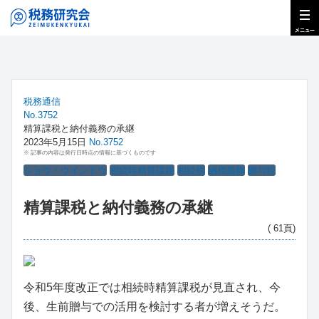
税務通信
No.3752
精算課税と納付義務の承継
2023年5月15日
No.3752
※ 記事の内容は発行日時点の情報に基づくものです
ショウ・ウインドウ
相続時精算課税
相続税
納税義務
贈与税
精算課税と納付義務の承継
( 61頁)
令和5年度改正では相続時精算課税が見直され、今
後、生前贈与での活用を検討する者が増えそうだ。