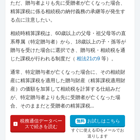
ただ、贈与者よりも先に受贈者が亡くなった場合、
精算課税に係る相続税の納付義務の承継等が発生す
る点に注意したい。
相続時精算課税は、60歳以上の父母・祖父母等の直
系尊属（特定贈与者）から、18歳以上の子・孫等が
贈与を受けた場合に選択でき、贈与税・相続税を通
じた課税が行われる制度だ（
相法21の9
等）。
通常、特定贈与者が亡くなった場合に、その相続財
産に精算課税を適用した贈与財産（精算課税適用財
産）の価額を加算して相続税を計算する仕組みだ
が、特定贈与者よりも先に受贈者が亡くなった場
合、そのままだと受贈者の精算課税...
税務通信データベー
お試しはこちら
無料
スで続きを読む
すぐに使えるIDをメールでお
送りします