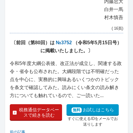
内藤忠大
白井一馬
村木慎吾
( 16頁)
〔前回（第80回）は
№3752
（令和5年5月15日号）
に掲載いたしました。〕
令和5年度大綱公表後、改正法が成立し、関連する政
令・省令も公布された。大綱段階では不明確だった
点を中心に、実務的に興味あるいくつかのトピック
を条文で確認してみた。読みにくい条文の読み解き
方についても触れているので、ご一読いた...
税務通信データベー
お試しはこちら
無料
スで続きを読む
すぐに使えるIDをメールでお
送りします
前の記事