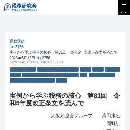
税務通信
No.3756
実例から学ぶ税務の核心 第81回 令和5年度改正条文を読んで
2023年6月12日
No.3756
※ 記事の内容は発行日時点の情報に基づくものです
インボイス制度
実例から学ぶ税務の核心
所得税
消費税
相続時精
算課税
税制改正法案全般・その他の実務
解説
譲渡所得の特例
（課税繰延べ・特別控除）
贈与税
実例から学ぶ税務の核心 第81回 令
和5年度改正条文を読んで
大阪勉強会グループ 濱田康宏
岡野訓