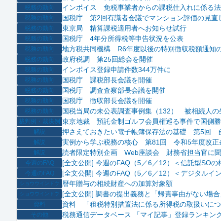
インボイス 免税事業者からの課税仕入れに係る法
税務の動向
国税庁 第2回有識者会議でマンション評価の見直
税務の動向
東京局 精算課税適用者へお知らせ試行
税務の動向
国税庁 4年分所得税等申告状況を公表
税務の動向
地方税共同機構 R6年度以後の特別徴収税額通知
税務の動向
政府税調 第25回総会を開催
税務の動向
インボイス登録申請件数344万件に
税務の動向
国税庁 課税部長会議を開催
税務の動向
国税庁 調査査察部長会議を開催
税務の動向
国税庁 徴収部長会議を開催
税務の動向
国税当局の未公表調査事例集（132） 被相続人
税務の動向
東京地裁 預託金制ゴルフ会員権巡る事件で国側勝
裁判例・裁決例
押さえておきたい電子帳簿保存法の基礎 第5回 
解説
実例から学ぶ税務の核心 第81回 令和5年度改正
解説
読者限定特別企画 Web座談会 財務省担当官に聞
解説
[全文公開] 今週のFAQ（5／6／12）＜信託型
今週のFAQ
[全文公開] 今週のFAQ（5／6／12）＜デジタル
今週のFAQ
暦年贈与の相続財産への加算対象額
ショウウインドウ
[全文公開] 調書の提出義務と「帰責事由がない場合
ショウウインドウ
資料 「租税特別措置法に係る所得税の取扱いにつ
資料
税務通信データベース 「マイ記事」登録ランキング
その他