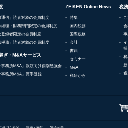
度
ZEIKEN Online News
税
務通信」読者対象の会員制度
特集
ご
の経理・財務部門限定の会員制度
国内税務
会
士登録者限定の会員制度
国際税務
事
際税務」読者対象の会員制度
会計
イ
採
書籍
継ぎ・M&Aサービス
税
セミナー
新
計事務所M&A」譲渡向け個別勉強会
M&A
税
計事務所M&A」買手登録
税研から
に基づく表記
規約・約款
電子公告