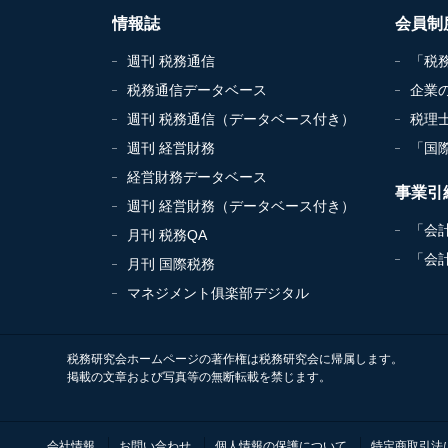
情報誌
会員制
週刊 税務通信
「税
税務通信データベース
企業
週刊 税務通信（データベース付き）
税理
週刊 経営財務
「国
経営財務データベース
事業引
週刊 経営財務（データベース付き）
「会
月刊 税務QA
「会
月刊 国際税務
マネジメント俱楽部デジタル
税務研究会ホームページの著作権は税務研究会に帰属します。
掲載の文章および写真等の無断転載を禁じます。
会社情報
お問い合わせ
個人情報の保護について
特定商取引法