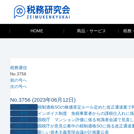
HOME
商品・サービス
税務
税務通信
No.3756
前の号へ
次の号へ
No.3756 (2023年06月12日)
税制適格SOの株価算定ルール定めた改正通達案で
展望
インボイス制度 免税事業者からの課税仕入れに係
展望
国税庁 マンション評価に係る有識者会議で見直し
展望
国税庁が意見公募中の税制適格SOに係る改正通達
税務の動向
新しい資本主義実現会議が計画案公表
税務の動向