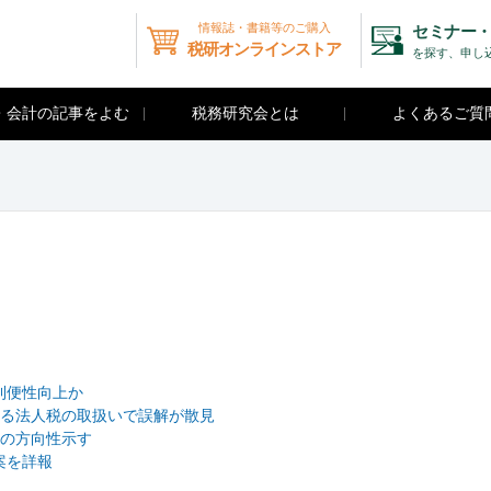
情報誌・書籍等のご購入
セミナー・
税研オンラインストア
を探す、申し
・会計の記事をよむ
税務研究会とは
よくあるご質
利便性向上か
る法人税の取扱いで誤解が散見
の方向性示す
案を詳報