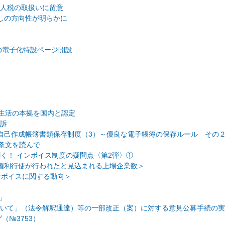
人税の取扱いに留意
しの方向性が明らかに
の電子化特設ページ開設
の生活の本拠を国内と認定
訴
自己作成帳簿書類保存制度（3）～優良な電子帳簿の保存ルール その
条文を読んで
く！ インボイス制度の疑問点〈第2弾〉①
SOの権利行使が行われたと見込まれる上場企業数＞
インボイスに関する動向＞
」
いて」（法令解釈通達）等の一部改正（案）に対する意見公募手続の実施
（№3753）