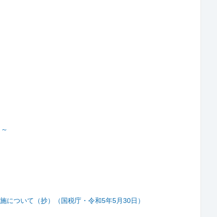
２～
について（抄）（国税庁・令和5年5月30日）