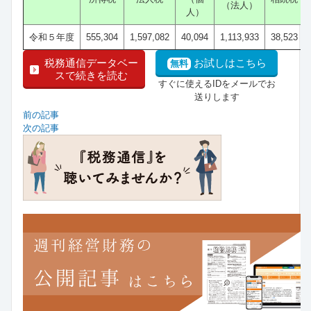
（法人）
人）
令和５年度
555,304
1,597,082
40,094
1,113,933
38,523
税務通信データベー
お試しはこちら
無料
スで続きを読む
すぐに使えるIDをメールでお
送りします
前の記事
次の記事