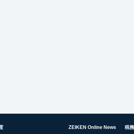
度
ZEIKEN Online News
税