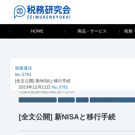
HOME
商品・サービス
税務
税務通信
No.3781
[全文公開] 新NISAと移行手続
2023年12月11日
No.3781
※ 記事の内容は発行日時点の情報に基づくものです
ショウ・ウインドウ
全文公開
所得税
金融所得課税（有価証
[全文公開] 新NISAと移行手続