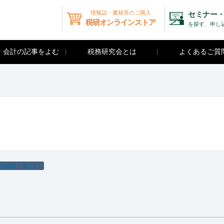
情報誌・書籍等のご購入
セミナー・
税研オンラインストア
を探す、申し
・会計の記事をよむ
税務研究会とは
よくあるご質
券譲渡・配当）