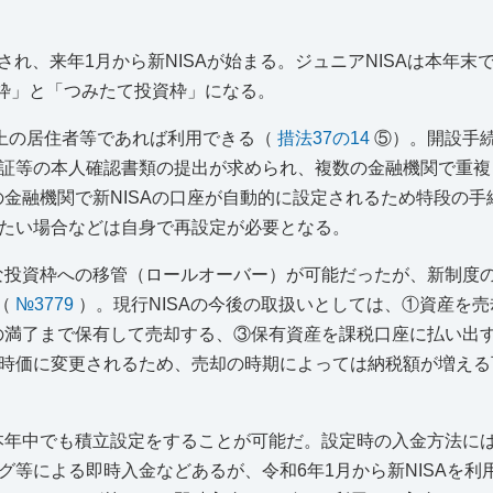
され、来年1月から新NISAが始まる。ジュニアNISAは本年末
資枠」と「つみたて投資枠」になる。
歳以上の居住者等であれば利用できる（
措法37の14
⑤）。開設手
証等の本人確認書類の提出が求められ、複数の金融機関で重複
の金融機関で新NISAの口座が自動的に設定されるため特段の手
たい場合などは自身で再設定が必要となる。
たな投資枠への移管（ロールオーバー）が可能だったが、新制度
る（
№3779
）。現行NISAの今後の取扱いとしては、①資産を
間の満了まで保有して売却する、③保有資産を課税口座に払い出
時価に変更されるため、売却の時期によっては納税額が増える
、本年中でも積立設定をすることが可能だ。設定時の入金方法に
等による即時入金などあるが、令和6年1月から新NISAを利