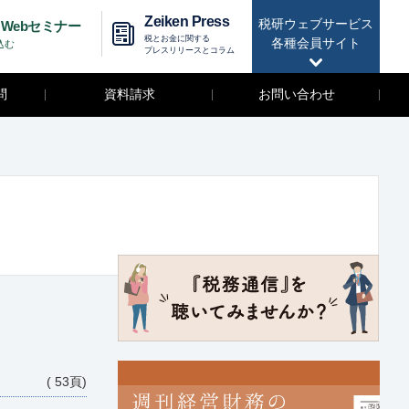
Zeiken Press
税研ウェブサービス
Webセミナー
税とお金に関する
各種会員サイト
込む
プレスリリースとコラム
問
資料請求
お問い合わせ
( 53頁)