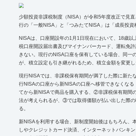
少額投資非課税制度（NISA）が令和5年度改正で見直
行の「一般NISA」と「つみたてNISA」は「成長投
NISAは、口座開設年の1月1日現在において、18
税口座開設届出書及びマイナンバーカード、運転免許
きない。現行のNISA口座を保有している場合、同一
が、積立設定も引き継がれるため、積立金額を変更し
現行NISAでは、非課税保有期間が満了した際に新
行NISAの口座から新NISAの口座へ移管できなくな
てから新NISAで商品を購入する、②非課税保有期
法が考えられるが、③では取得価額が払い出した際の
る。
新NISAを利用する場合、新制度開始後はもちろん
しやクレジットカード決済、インターネットバンキング