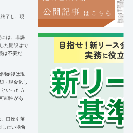
で終了し、現
続には、非課
した開設はで
続は不要だ
の開始後は現
売却・現金化し
すといった方
可能性があ
は、口座引落
用したい場合