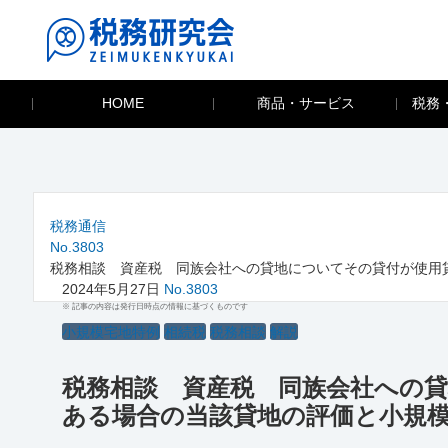
HOME
商品・サービス
税務
税務通信
No.3803
税務相談 資産税 同族会社への貸地についてその貸付が使用
2024年5月27日
No.3803
※ 記事の内容は発行日時点の情報に基づくものです
小規模宅地特例
相続税
税務相談
解説
税務相談 資産税 同族会社への
ある場合の当該貸地の評価と小規