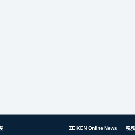
度
ZEIKEN Online News
税