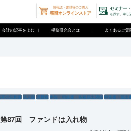
情報誌・書籍等のご購入
セミナー・
税研オンラインストア
を探す、申し
・会計の記事をよむ
税務研究会とは
よくあるご質
浩平の注釈書
法人税
消費税
申告・明細書・各種届出関係
申告書・届出
第87回 ファンドは入れ物