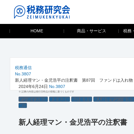
HOME
商品・サービス
税務
税務通信
No.3807
新人経理マン・金児浩平の注釈書 第87回 ファンドは入れ物
2024年6月24日
No.3807
※ 記事の内容は発行日時点の情報に基づくものです
インボイス制度
事業体課税
会計基準等
新人経理マン・金児
解説
新人経理マン・金児浩平の注釈書 