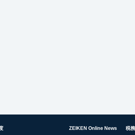
度
ZEIKEN Online News
税