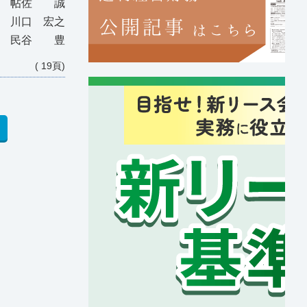
士 帖佐 誠
 川口 宏之
 民谷 豊
( 19頁)