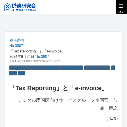
税務通信
No.3807
「Tax Reporting」と「e-invoice」
2024年6月24日
No.3807
※ 記事の内容は発行日時点の情報に基づくものです
その他法令関係（登録免許税・電子帳簿等）
インボイス制度
消
費税
解説
「Tax Reporting」と「e-invoice」
デジタル庁国民向けサービスグループ企画官 加
藤 博之
( 41頁)