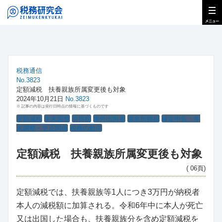
税務通信
No.3823
定額減税 扶養親族所属変更後も対象
2024年10月21日
No.3823
※ 記事の内容は発行日時点の情報に基づくものです
定額減税
年末調整
所得税
海外出向者
源泉所得税
確定申告・年
末調整・更正関係
税務の動向
定額減税 扶養親族所属変更後も対象
( 06頁)
定額減税では、扶養親族等1人につき3万円が納税者
本人の減税額に加算される。令和6年中に本人が死亡
又は出国した場合も、扶養親族分を含め定額減税を