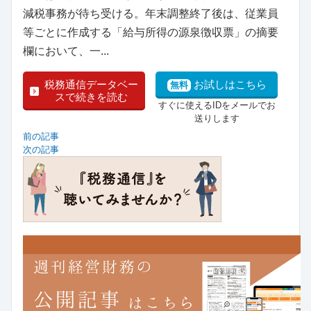
減税事務が待ち受ける。年末調整終了後は、従業員
等ごとに作成する「給与所得の源泉徴収票」の摘要
欄において、一...
税務通信データベー
お試しはこちら
無料
スで続きを読む
すぐに使えるIDをメールでお
送りします
前の記事
次の記事