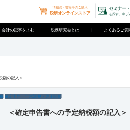
情報誌・書籍等のご購入
セミナー・
税研オンラインストア
を探す、申し
・会計の記事をよむ
税務研究会とは
よくあるご質
納税額の記入＞
税
確定申告・年末調整・更正関係
17） ＜確定申告書への予定納税額の記入＞