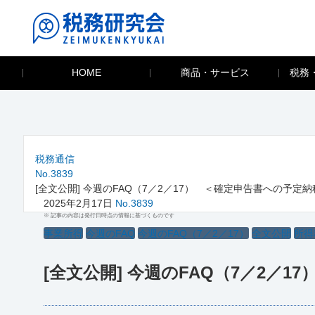
HOME
商品・サービス
税務
税務通信
No.3839
[全文公開] 今週のFAQ（7／2／17） ＜確定申告書への予定
2025年2月17日
No.3839
※ 記事の内容は発行日時点の情報に基づくものです
事業所得
今週のFAQ
今週のFAQ（7／2／17）
全文公開
所得
[全文公開] 今週のFAQ（7／2／