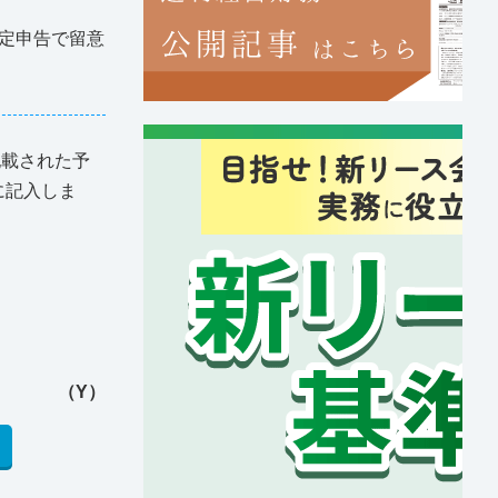
定申告で留意
記載された予
に記入しま
（Y）