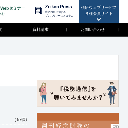
Zeiken Press
税研ウェブサービス
Webセミナー
税とお金に関する
各種会員サイト
込む
プレスリリースとコラム
問
資料請求
お問い合わせ
( 59頁)