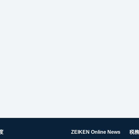
度
ZEIKEN Online News
税