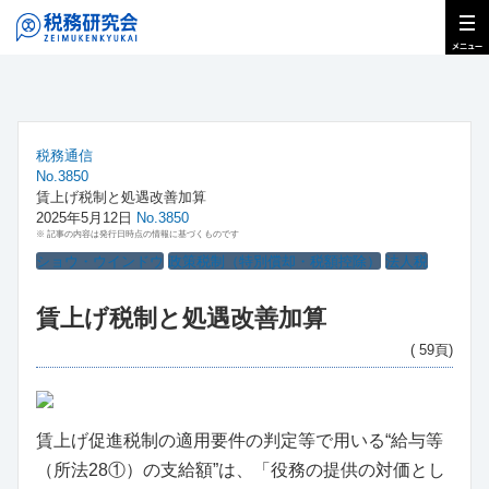
税務通信
No.3850
賃上げ税制と処遇改善加算
2025年5月12日
No.3850
※ 記事の内容は発行日時点の情報に基づくものです
ショウ・ウインドウ
政策税制（特別償却・税額控除）
法人税
賃上げ税制と処遇改善加算
( 59頁)
賃上げ促進税制の適用要件の判定等で用いる“給与等
（所法28①）の支給額”は、「役務の提供の対価とし