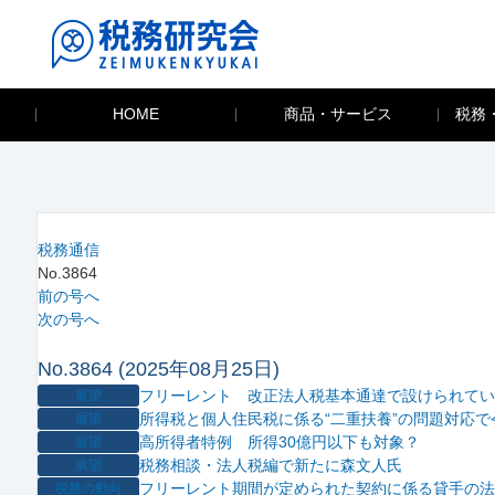
HOME
商品・サービス
税務
税務通信
No.3864
前の号へ
次の号へ
No.3864 (2025年08月25日)
フリーレント 改正法人税基本通達で設けられてい
展望
所得税と個人住民税に係る“二重扶養”の問題対応で
展望
高所得者特例 所得30億円以下も対象？
展望
税務相談・法人税編で新たに森文人氏
展望
フリーレント期間が定められた契約に係る貸手の法
税務の動向