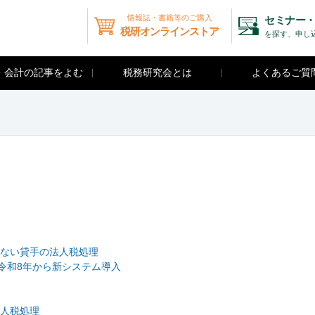
情報誌・書籍等のご購入
セミナー・
税研オンラインストア
を探す、申し
・会計の記事をよむ
税務研究会とは
よくあるご質
ない貸手の法人税処理
令和8年から新システム導入
人税処理