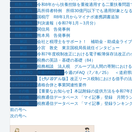
令和8年から扶養控除を重複適用する二重扶養問題
税務の動向
高所得者特例 所得30億円以下でも適用対象とな
税務の動向
国税庁 R8年1月からマイナポ連携調書追加
税務の動向
判決速報（令和7年1月～3月分）
税務の動向
関信局 告発事例
税務の動向
熊本局 告発事例
税務の動向
会社と税理士をサポート！ 補助金・助成金ライブ
解説
小宮 敦史 東京国税局長就任インタビュー
解説
令和7年度税制改正における電子帳簿保存法改正の
解説
税務の英語・基礎の基礎（84）
解説
税務相談 法人税 グループ法人間の寄附における
解説
今週のFAQ（7／8／25） ＜道
今週のFAQ
今週のFAQ（7／
【ビジュアル版】改正リース税制における借手の法
8／25）
ショウウインドウ
適格合併と事業関連性要件
ショウウインドウ
【重要なお知らせ】本誌附録の提供方法を令和7年
その他
税務通信データベース 「マイ記事」登録 月間ラ
その他
税務通信データベース 「マイ記事」登録ランキング
その他
前の号へ
次の号へ