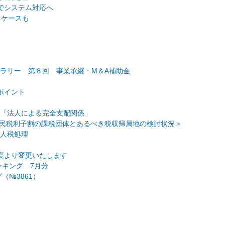
でシステム対応へ
るケースも
ラリー 第８回 事業承継・M＆A補助金
ポイント
「法人による完全支配関係」
府県民税利子割の課税団体とあるべき税収帰属地の検討状況＞
人税処理
度より変更いたします
ンキング 7月分
（№3861）