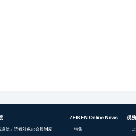
度
ZEIKEN Online News
税
務通信」読者対象の会員制度
特集
ご