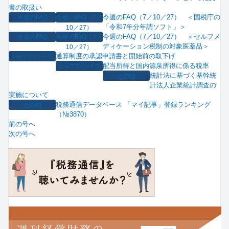
書の取扱い
今週のFAQ（7／10／27） ＜国税庁の
今週のFAQ
今週のFAQ（7／
「令和7年分年調ソフト」＞
10／27）
今週のFAQ（7／10／27） ＜セルフメ
今週のFAQ
今週のFAQ（7／
ディケーション税制の対象医薬品＞
10／27）
通算制度の承認申請書と開始前の取下げ
ショウウインドウ
配当所得と国内源泉所得に係る税率
ショウウインドウ
統計法に基づく基幹統
その他
計法人企業統計調査の
実施について
税務通信データベース 「マイ記事」登録ランキング
その他
（№3870）
前の号へ
次の号へ