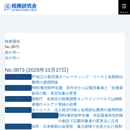
税務通信
No.3873
前の号へ
次の号へ
No.3873 (2025年10月27日)
R7改正の新定義オペレーティング・リースと短期前払
展望
費用の適用関係
R8扶養控除申告書 前年分から記載対象者と「扶養親
展望
族等の数」算定対象が変更
国税庁 全税目の税務調査オンラインツールでは納税
展望
者側のメルアド登録が必要
オペリース 法人税法53条と短期前払費用の適用関係
税務の動向
R8扶養控除申告書 特定親族特別控除
税務の動向
の創設で記載対象者の変更点に注意
自民・日本維新の会両党 連立政権で合意された税制
税務の動向