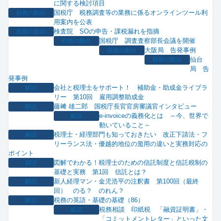
に関する検討項目
国税庁 税務調査等の業務に係るオンラインツール利
税務の動向
用案内を公表
検査院 SOの申告・課税漏れを指摘
税務の動向
国税庁 調査査察部長会議を開催
税務の動向
大阪局 告発事例
税務の動向
仙台
税務の動向
局 告
発事例
会社と税理士をサポート！ 補助金・助成金ライブラ
解説
リー 第10回 雇用調整助成金
藤﨑 雄二郎 国税庁長官官房審議官インタビュー
解説
e-invoiceの義務化とは ～今、世界で
解説
動いていること～
税理士・経理部門も知っておきたい 改正下請法・フ
解説
リーランス法・優越的地位の濫用の違いと実務対応の
ポイント
図解でわかる！税理士のための信託制度と信託税制の
解説
基礎と実務 第1回 信託とは？
新人経理マン・金児浩平の注釈書 第100回（最終
解説
回） のる？ のれん？
税務の英語・基礎の基礎（86）
解説
税務相談 印紙税 「融資証明書」・
解説
「コミットメントレター」といった文