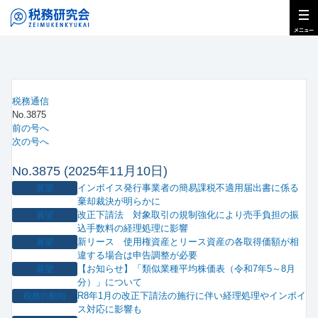
税務通信
No.3875
前の号へ
次の号へ
No.3875 (2025年11月10日)
インボイス発行事業者の簡易課税不適用届出書に係る
展望
棄却裁決が明らかに
改正下請法 対象取引の規制強化により売手負担の振
展望
込手数料の経理処理に影響
新リース 使用権資産とリース資産の各取得価額が相
展望
違する場合は申告調整が必要
【お知らせ】「類似業種平均株価表（令和7年5～8月
展望
分）」について
R8年1月の改正下請法の施行に伴い経理処理やインボイ
税務の動向
ス対応に影響も