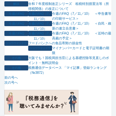
令和７年度税制改正シリーズ 租税特別措置法等（所
解説
得税関係）の改正について
今週のFAQ（7／11／10） ＜申告書等
今週のFAQ
今週のFAQ（7／
の印刷サービス＞
11／10）
今週のFAQ（7／11／10） ＜自民・維
今週のFAQ
今週のFAQ（7／
新の連立合意書＞
11／10）
今週のFAQ（7／11／10） ＜近時の最
今週のFAQ
今週のFAQ（7／
高裁の予定＞
11／10）
フードバンクへの食品寄附の損金性
ショウウインドウ
マイナンバーカードと電子証明書の期
ショウウインドウ
限
大阪でも！国税局担当官による基礎控除等見直しのポ
その他
イント・無料説明会
税務通信データベース 「マイ記事」登録ランキング
その他
（№3872）
前の号へ
次の号へ