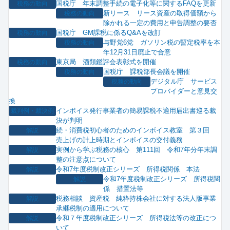
国税庁 年末調整手続の電子化等に関するFAQを更新
税務の動向
新リース リース資産の取得価額から
税務の動向
除かれる一定の費用と申告調整の要否
国税庁 GM課税に係るQ&Aを改訂
税務の動向
与野党6党 ガソリン税の暫定税率を本
税務の動向
年12月31日廃止で合意
東京局 酒類鑑評会表彰式を開催
税務の動向
国税庁 課税部長会議を開催
税務の動向
デジタル庁 サービス
税務の動向
プロバイダーと意見交
換
インボイス発行事業者の簡易課税不適用届出書巡る裁
裁判例・裁決例
決が判明
続・消費税初心者のためのインボイス教室 第３回
解説
売上げの計上時期とインボイスの交付義務
実例から学ぶ税務の核心 第111回 令和7年分年末調
解説
整の注意点について
令和7年度税制改正シリーズ 所得税関係 本法
解説
令和7年度税制改正シリーズ 所得税関
解説
係 措置法等
税務相談 資産税 純粋持株会社に対する法人版事業
解説
承継税制の適用について
令和７年度税制改正シリーズ 所得税法等の改正につ
解説
いて